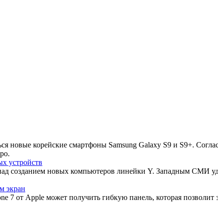
ься новые корейские смартфоны Samsung Galaxy S9 и S9+. Согла
ро.
ых устройств
над созданием новых компьютеров линейки Y. Западным СМИ уд
м экран
ne 7 от Apple может получить гибкую панель, которая позволит 