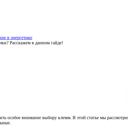
ие в энергетике
чки? Расскажем в данном гайде!
елить особое внимание выбору клемм. В этой статье мы рассмот
льные.