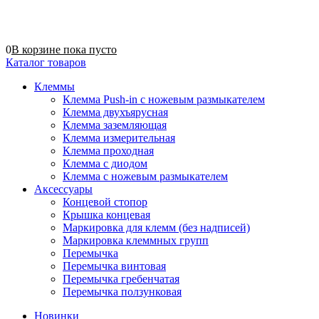
0
В корзине
пока
пусто
Каталог товаров
Клеммы
Клемма Push-in с ножевым размыкателем
Клемма двухъярусная
Клемма заземляющая
Клемма измерительная
Клемма проходная
Клемма с диодом
Клемма с ножевым размыкателем
Аксессуары
Концевой стопор
Крышка концевая
Маркировка для клемм (без надписей)
Маркировка клеммных групп
Перемычка
Перемычка винтовая
Перемычка гребенчатая
Перемычка ползунковая
Новинки