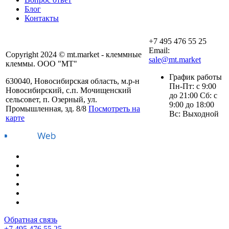
Блог
Контакты
+7 495 476 55 25
Email:
Copyright 2024 © mt.market - клеммные
sale@mt.market
клеммы. ООО "МТ"
График работы
630040, Новосибирская область, м.р-н
Пн-Пт: с 9:00
Новосибирский, с.п. Мочищенский
до 21:00 Сб: с
сельсовет, п. Озерный, ул.
9:00 до 18:00
Промышленная, зд. 8/8
Посмотреть на
Вс: Выходной
карте
Обратная связь
+7 495 476 55 25