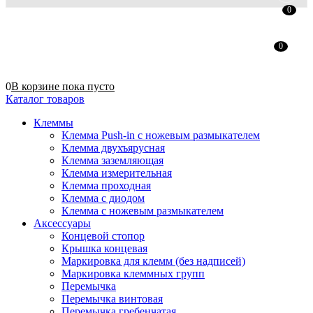
0
0
0
В корзине
пока
пусто
Каталог товаров
Клеммы
Клемма Push-in с ножевым размыкателем
Клемма двухъярусная
Клемма заземляющая
Клемма измерительная
Клемма проходная
Клемма с диодом
Клемма с ножевым размыкателем
Аксессуары
Концевой стопор
Крышка концевая
Маркировка для клемм (без надписей)
Маркировка клеммных групп
Перемычка
Перемычка винтовая
Перемычка гребенчатая