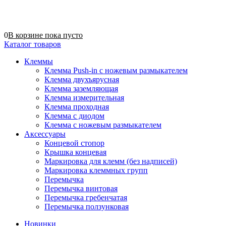
0
В корзине
пока
пусто
Каталог товаров
Клеммы
Клемма Push-in с ножевым размыкателем
Клемма двухъярусная
Клемма заземляющая
Клемма измерительная
Клемма проходная
Клемма с диодом
Клемма с ножевым размыкателем
Аксессуары
Концевой стопор
Крышка концевая
Маркировка для клемм (без надписей)
Маркировка клеммных групп
Перемычка
Перемычка винтовая
Перемычка гребенчатая
Перемычка ползунковая
Новинки