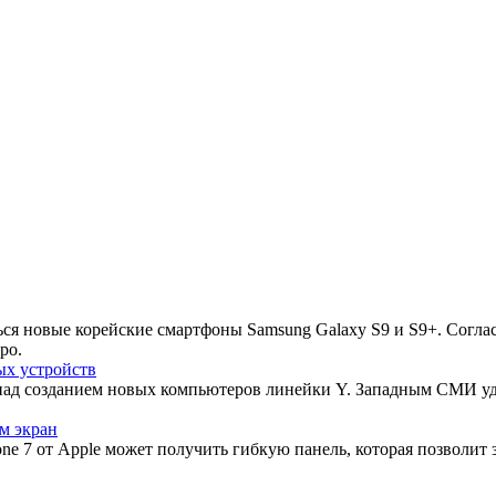
ься новые корейские смартфоны Samsung Galaxy S9 и S9+. Согла
ро.
ых устройств
над созданием новых компьютеров линейки Y. Западным СМИ уд
м экран
ne 7 от Apple может получить гибкую панель, которая позволит 