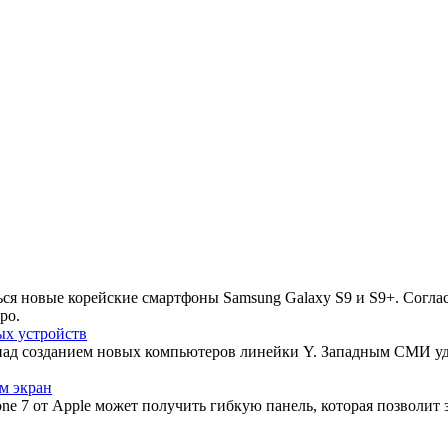
ься новые корейские смартфоны Samsung Galaxy S9 и S9+. Согла
ро.
ых устройств
над созданием новых компьютеров линейки Y. Западным СМИ уд
м экран
ne 7 от Apple может получить гибкую панель, которая позволит 