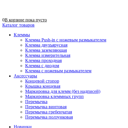
0
В корзине
пока
пусто
Каталог товаров
Клеммы
Клемма Push-in с ножевым размыкателем
Клемма двухъярусная
Клемма заземляющая
Клемма измерительная
Клемма проходная
Клемма с диодом
Клемма с ножевым размыкателем
Аксессуары
Концевой стопор
Крышка концевая
Маркировка для клемм (без надписей)
Маркировка клеммных групп
Перемычка
Перемычка винтовая
Перемычка гребенчатая
Перемычка ползунковая
Новинки