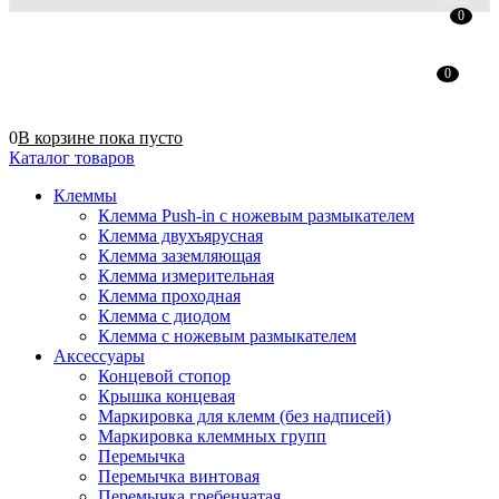
0
0
0
В корзине
пока
пусто
Каталог товаров
Клеммы
Клемма Push-in с ножевым размыкателем
Клемма двухъярусная
Клемма заземляющая
Клемма измерительная
Клемма проходная
Клемма с диодом
Клемма с ножевым размыкателем
Аксессуары
Концевой стопор
Крышка концевая
Маркировка для клемм (без надписей)
Маркировка клеммных групп
Перемычка
Перемычка винтовая
Перемычка гребенчатая