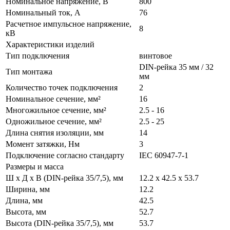
Номинальное напряжение, В
800
Номинальный ток, А
76
Расчетное импульсное напряжение,
8
кВ
Характеристики изделий
Тип подключения
винтовое
DIN-рейка 35 мм / 32
Тип монтажа
мм
Количество точек подключения
2
Номинальное сечение, мм²
16
Многожильное сечение, мм²
2.5 - 16
Одножильное сечение, мм²
2.5 - 25
Длина снятия изоляции, мм
14
Момент затяжки, Нм
3
Подключение согласно стандарту
IEC 60947-7-1
Размеры и масса
Ш х Д х В (DIN-рейка 35/7,5), мм
12.2 х 42.5 х 53.7
Ширина, мм
12.2
Длина, мм
42.5
Высота, мм
52.7
Высота (DIN-рейка 35/7,5), мм
53.7